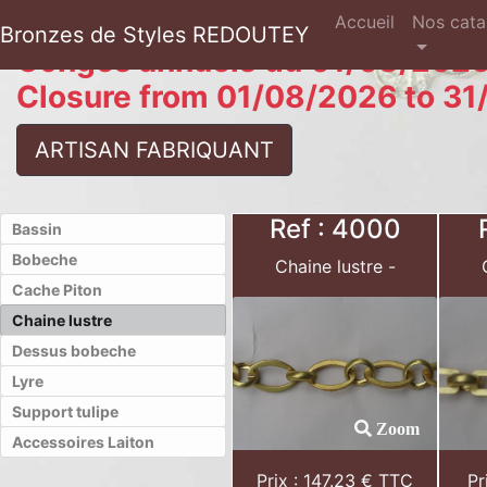
(current)
Accueil
Nos cata
Bronzes de Styles REDOUTEY
Congés annuels du 01/08/2026
Closure from 01/08/2026 to 31
ARTISAN FABRIQUANT
Ref : 4000
Bassin
Bobeche
Chaine lustre -
Cache Piton
Chaine lustre
Dessus bobeche
Lyre
Support tulipe
Zoom
Accessoires Laiton
Prix : 147.23 € TTC
Pr