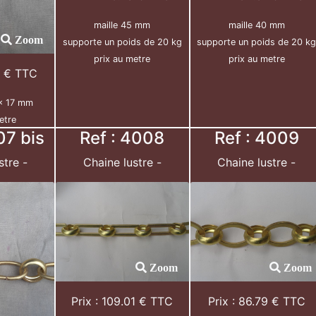
maille 45 mm
maille 40 mm
Zoom
supporte un poids de 20 kg
supporte un poids de 20 k
prix au metre
prix au metre
2 € TTC
 x 17 mm
etre
07 bis
Ref : 4008
Ref : 4009
stre -
Chaine lustre -
Chaine lustre -
Zoom
Zoom
Prix : 109.01 € TTC
Prix : 86.79 € TTC