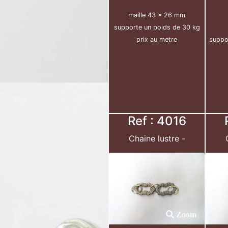
maille 43 x 26 mm
supporte un poids de 30 kg
prix au metre
suppo
Ref : 4016
Chaine lustre -
Zoom