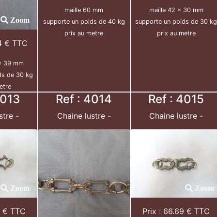
maille 60 mm
maille 42 x 30 mm
Zoom
supporte un poids de 40 kg
supporte un poids de 30 k
prix au metre
prix au metre
84 € TTC
 x 39 mm
ds de 30 kg
etre
4013
Ref : 4014
Ref : 4015
stre -
Chaine lustre -
Chaine lustre -
Zoom
Zoom
8 € TTC
Prix : 66.69 € TTC