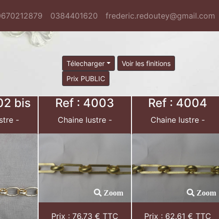
0670212879
0384401620
frederic.redoutey@gmail.com
Télecharger
Voir les finitions
Prix PUBLIC
02 bis
Ref : 4003
Ref : 4004
stre -
Chaine lustre -
Chaine lustre -
Zoom
Zoom
Prix : 76.73 € TTC
Prix : 62.61 € TTC