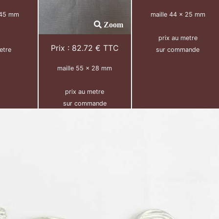
 45 mm
maille 44 x 25 mm
Zoom
prix au metre
Prix : 82.72 € TTC
etre
sur commande
maille 55 x 28 mm
prix au metre
sur commande