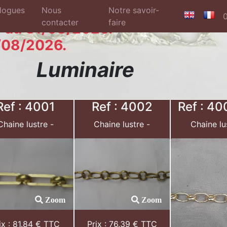
logues
Nous
Notre savoir-
contacter
faire
 au 31/08/2026.
/08/2026.
Luminaire
Ref : 4001
Ref : 4002
Ref : 40
Chaine lustre -
Chaine lustre -
Chaine lu
Zoom
Zoom
ix : 81.84 € TTC
Prix : 76.39 € TTC